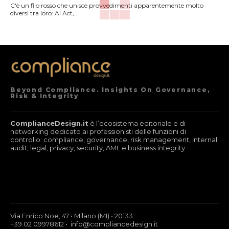
C'è un filo rosso che unisce provvedimenti apparentemente molto
diversi tra loro: AI Act,...
Beyond Compliance. Insights On Governance,
Risk & Integrity
ComplianceDesign.it
è l’ecosistema editoriale e di
networking dedicato ai professionisti delle funzioni di
controllo: compliance, governance, risk management, internal
audit, legal, privacy, security, AML e business integrity.
Via Enrico Noe, 47 • Milano (MI) • 20133
+39 02 09978612 • info@compliancedesign.it