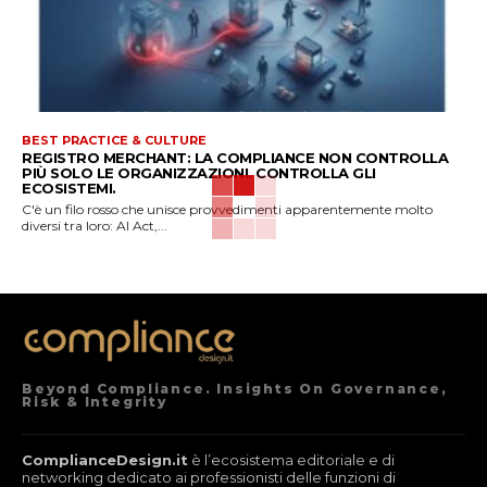
BEST PRACTICE & CULTURE
REGISTRO MERCHANT: LA COMPLIANCE NON CONTROLLA
PIÙ SOLO LE ORGANIZZAZIONI. CONTROLLA GLI
ECOSISTEMI.
C'è un filo rosso che unisce provvedimenti apparentemente molto
diversi tra loro: AI Act,...
Beyond Compliance. Insights On Governance,
Risk & Integrity
ComplianceDesign.it
è l’ecosistema editoriale e di
networking dedicato ai professionisti delle funzioni di