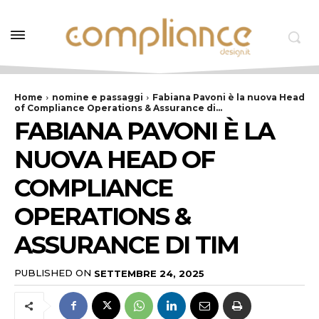
Home
nomine e passaggi
Fabiana Pavoni è la nuova Head
of Compliance Operations & Assurance di...
FABIANA PAVONI È LA
NUOVA HEAD OF
COMPLIANCE
OPERATIONS &
ASSURANCE DI TIM
PUBLISHED ON
SETTEMBRE 24, 2025