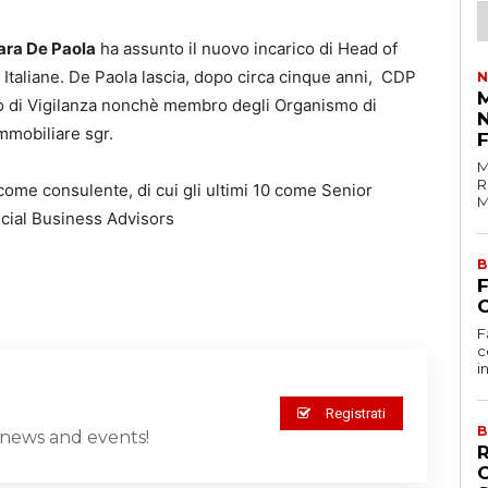
ra De Paola
ha assunto il nuovo incarico di Head of
Italiane. De Paola lascia, dopo circa cinque anni, CDP
N
M
 di Vigilanza nonchè membro degli Organismo di
mmobiliare sgr.
M
R
come consulente, di cui gli ultimi 10 come
Senior
M
cial Business Advisors
B
C
F
c
i
Registrati
B
st news and events!