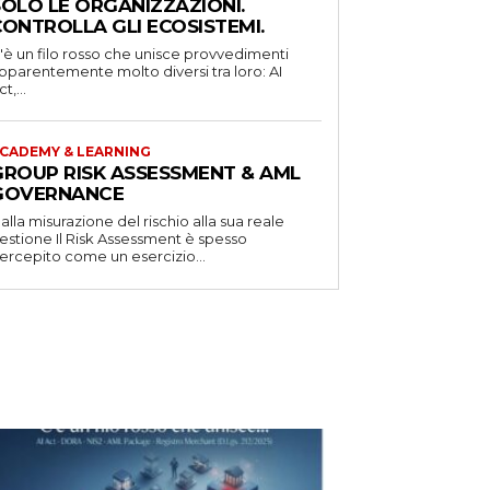
SOLO LE ORGANIZZAZIONI.
CONTROLLA GLI ECOSISTEMI.
'è un filo rosso che unisce provvedimenti
pparentemente molto diversi tra loro: AI
t,...
CADEMY & LEARNING
GROUP RISK ASSESSMENT & AML
GOVERNANCE
alla misurazione del rischio alla sua reale
one Il Risk Assessment è spesso
ercepito come un esercizio...