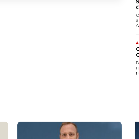
C
a
Ac
A
D
gesti
p