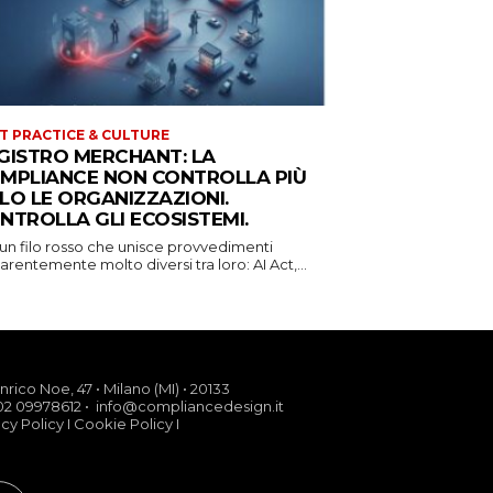
T PRACTICE & CULTURE
GISTRO MERCHANT: LA
MPLIANCE NON CONTROLLA PIÙ
LO LE ORGANIZZAZIONI.
NTROLLA GLI ECOSISTEMI.
 un filo rosso che unisce provvedimenti
rentemente molto diversi tra loro: AI Act,...
nrico Noe, 47 • Milano (MI) • 20133
02 09978612 • info@compliancedesign.it
acy Policy
I
Cookie Policy
I