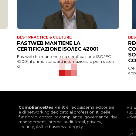
BEST PRACTICE & CULTURE
BES
FASTWEB MANTIENE LA
RE
CERTIFICAZIONE ISO/IEC 42001
CO
SO
Fastweb ha mantenuto la certificazione ISO/IEC
CO
42001, il primo standard internazionale per i sistemi
di...
C'è
appa
ComplianceDesign.it
è l’ecosistema editoriale
Via E
e di networking dedicato ai professionisti delle
+39 
funzioni di controllo: compliance, governance, risk
Priv
management, internal audit, legal, privacy,
security, AML e business integrity.