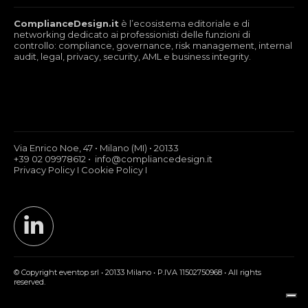
ComplianceDesign.it
è l’ecosistema editoriale e di
networking dedicato ai professionisti delle funzioni di
controllo: compliance, governance, risk management, internal
audit, legal, privacy, security, AML e business integrity.
Via Enrico Noe, 47 • Milano (MI) • 20133
+39 02 09978612 • info@compliancedesign.it
Privacy Policy
I
Cookie Policy
I
© Copyright eventop srl • 20133 Milano • P.IVA 11502750968 • All rights
reserved.