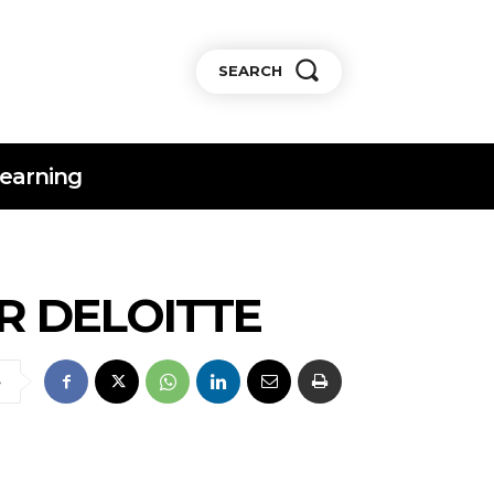
SEARCH
earning
R DELOITTE
e