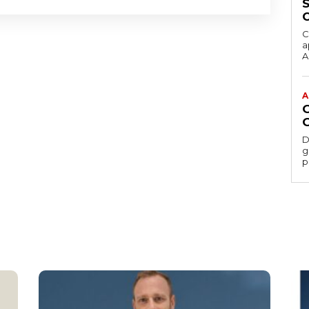
C
a
Ac
A
D
gesti
p