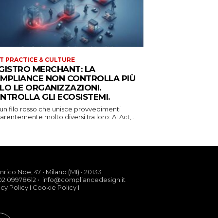
T PRACTICE & CULTURE
GISTRO MERCHANT: LA
MPLIANCE NON CONTROLLA PIÙ
LO LE ORGANIZZAZIONI.
NTROLLA GLI ECOSISTEMI.
 un filo rosso che unisce provvedimenti
rentemente molto diversi tra loro: AI Act,...
nrico Noe, 47 • Milano (MI) • 20133
02 09978612 • info@compliancedesign.it
acy Policy
I
Cookie Policy
I