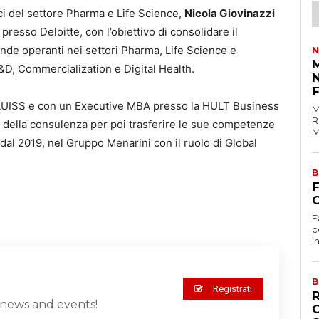
ici del settore Pharma e Life Science,
Nicola Giovinazzi
resso Deloitte, con l’obiettivo di consolidare il
ende operanti nei settori Pharma, Life Science e
N
M
D, Commercialization e Digital Health.
a LUISS e con un Executive MBA presso la HULT Business
M
R
o della consulenza per poi trasferire le sue competenze
M
 dal 2019, nel Gruppo Menarini con il ruolo di Global
B
C
F
c
i
B
Registrati
st news and events!