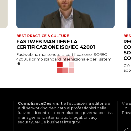
BEST PRACTICE & CULTURE
BES
FASTWEB MANTIENE LA
RE
CERTIFICAZIONE ISO/IEC 42001
CO
SO
Fastweb ha mantenuto la certificazione ISO/IEC
CO
42001, il primo standard internazionale per i sistemi
di...
C'è
appa
ComplianceDesign.it
è l’ecosistema editoriale
Via E
e di networking dedicato ai professionisti delle
+39 
funzioni di controllo: compliance, governance, risk
Priv
management, internal audit, legal, privacy,
security, AML e business integrity.