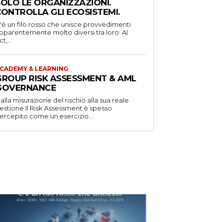
SOLO LE ORGANIZZAZIONI.
CONTROLLA GLI ECOSISTEMI.
'è un filo rosso che unisce provvedimenti
pparentemente molto diversi tra loro: AI
t,...
CADEMY & LEARNING
GROUP RISK ASSESSMENT & AML
GOVERNANCE
alla misurazione del rischio alla sua reale
one Il Risk Assessment è spesso
ercepito come un esercizio...