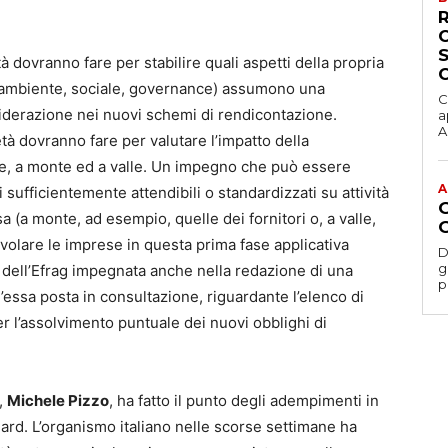
à dovranno fare per stabilire quali aspetti della propria
lità (ambiente, sociale, governance) assumono una
C
siderazione nei nuovi schemi di rendicontazione.
a
Ac
età dovranno fare per valutare l’impatto della
lore, a monte ed a valle. Un impegno che può essere
A
sufficientemente attendibili o standardizzati su attività
a (a monte, ad esempio, quelle dei fornitori o, a valle,
evolare le imprese in questa prima fase applicativa
D
gesti
e dell’Efrag impegnata anche nella redazione di una
p
’essa posta in consultazione, riguardante l’elenco di
per l’assolvimento puntuale dei nuovi obblighi di
C,
Michele Pizzo
, ha fatto il punto degli adempimenti in
dard. L’organismo italiano nelle scorse settimane ha