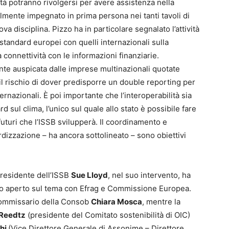
età potranno rivolgersi per avere assistenza nella
almente impegnato in prima persona nei tanti tavoli di
ova disciplina. Pizzo ha in particolare segnalato l’attività
i standard europei con quelli internazionali sulla
a connettività con le informazioni finanziarie.
ente auspicata dalle imprese multinazionali quotate
il rischio di dover predisporre un double reporting per
ternazionali. È poi importante che l’interoperabilità sia
 sul clima, l’unico sul quale allo stato è possibile fare
uturi che l’ISSB svilupperà. Il coordinamento e
ardizzazione – ha ancora sottolineato – sono obiettivi
presidente dell’ISSB
Sue Lloyd
, nel suo intervento, ha
avoro aperto sul tema con Efrag e Commissione Europea.
l commissario della Consob
Chiara Mosca
, mentre la
 Reedtz
(presidente del Comitato sostenibilità di OIC)
chi
(Vice Direttore Generale di Assonime – Direttore