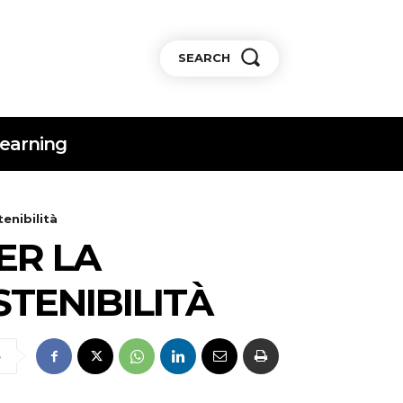
SEARCH
earning
enibilità
ER LA
TENIBILITÀ
e