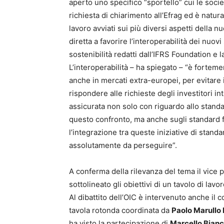
aperto uno specifico “sportello” cui le soci
richiesta di chiarimento all’Efrag ed è natur
lavoro avviati sui più diversi aspetti della nu
diretta a favorire l’interoperabilità dei nuov
sostenibilità redatti dall’IFRS Foundation e l
L’interoperabilità – ha spiegato – “è fortem
anche in mercati extra-europei, per evitare 
rispondere alle richieste degli investitori in
assicurata non solo con riguardo allo standard
questo confronto, ma anche sugli standard f
l’integrazione tra queste iniziative di stand
assolutamente da perseguire”.
A conferma della rilevanza del tema il vice 
sottolineato gli obiettivi di un tavolo di l
Al dibattito dell’OIC è intervenuto anche i
tavola rotonda coordinata da
Paolo Marullo
ha visto la partecipazione di
Marcello Bian