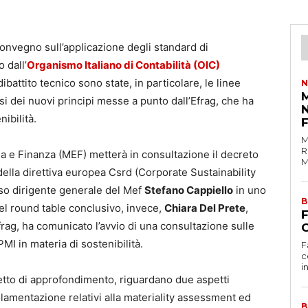
convegno sull’applicazione degli standard di
 dall’
Organismo Italiano di Contabilità (OIC)
attito tecnico sono state, in particolare, le linee
N
M
si dei nuovi principi messe a punto dall’Efrag, che ha
ibilità.
M
R
ia e Finanza (MEF) metterà in consultazione il decreto
M
ella direttiva europea Csrd (Corporate Sustainability
sso dirigente generale del Mef
Stefano Cappiello
in uno
B
 Nel round table conclusivo, invece,
Chiara Del Prete
,
frag, ha comunicato l’avvio di una consultazione sulle
C
PMI in materia di sostenibilità.
F
c
i
etto di approfondimento, riguardano due aspetti
amentazione relativi alla materiality assessment ed
B