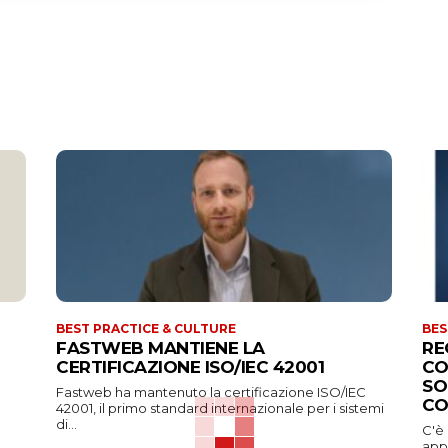
BEST PRACTICE & CULTURE
BES
FASTWEB MANTIENE LA
RE
CERTIFICAZIONE ISO/IEC 42001
CO
SO
Fastweb ha mantenuto la certificazione ISO/IEC
CO
42001, il primo standard internazionale per i sistemi
di...
C'è
appa