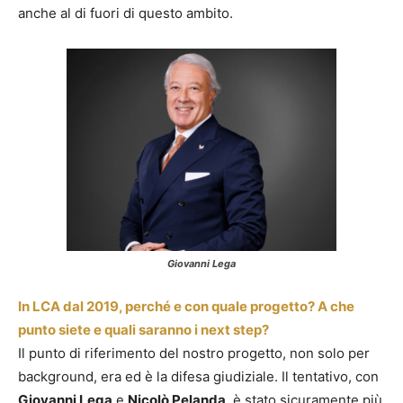
anche al di fuori di questo ambito.
Giovanni Lega
In LCA dal 2019, perché e con quale progetto? A che
punto siete e quali saranno i next step?
Il punto di riferimento del nostro progetto, non solo per
background, era ed è la difesa giudiziale. Il tentativo, con
Giovanni Lega
e
Nicolò Pelanda
, è stato sicuramente più