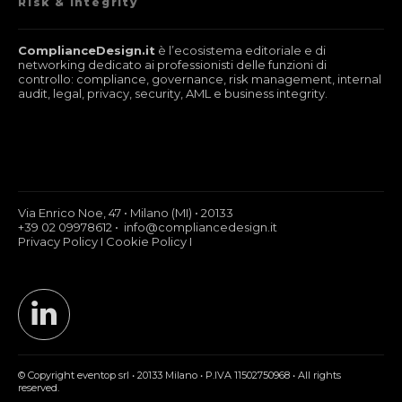
Risk & Integrity
ComplianceDesign.it
è l’ecosistema editoriale e di
networking dedicato ai professionisti delle funzioni di
controllo: compliance, governance, risk management, internal
audit, legal, privacy, security, AML e business integrity.
Via Enrico Noe, 47 • Milano (MI) • 20133
+39 02 09978612 • info@compliancedesign.it
Privacy Policy
I
Cookie Policy
I
© Copyright eventop srl • 20133 Milano • P.IVA 11502750968 • All rights
reserved.