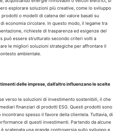
, acquistando energie rinnovabili o veicoli elettrici, si
ero esplorare soluzioni più creative, come lo sviluppo
 prodotti o modelli di catena del valore basati su
i di economia circolare. In questo modo, il legame tra
entazione, richieste di trasparenza ed esigenze del
s può essere strutturato secondo criteri volti a
are le migliori soluzioni strategiche per affrontare il
ontesto ambientale.
stimenti delle imprese, dall’altro influenzano le scelte
 verso le soluzioni di investimento sostenibili, il che
rmediari finanziari di prodotti ESG. Questi prodotti sono
incontrano spesso il favore della clientela. Tuttavia, di
 performance di questi investimenti. Partendo da alcune
i è scatenata una grande controversia sullo sviluppo e