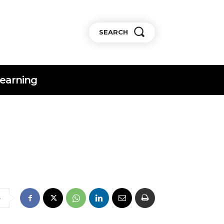
SEARCH
earning
e