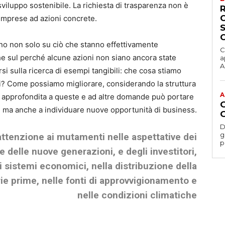
 sviluppo sostenibile. La richiesta di trasparenza non è
 imprese ad azioni concrete.
no non solo su ciò che stanno effettivamente
C
he sul perché alcune azioni non siano ancora state
a
Ac
si sulla ricerca di esempi tangibili: che cosa stiamo
ni? Come possiamo migliorare, considerando la struttura
A
a approfondita a queste e ad altre domande può portare
e, ma anche a individuare nuove opportunità di business.
D
gesti
attenzione ai mutamenti nelle aspettative dei
p
e delle nuove generazioni, e degli investitori,
sistemi economici, nella distribuzione della
ie prime, nelle fonti di approvvigionamento e
nelle condizioni climatiche