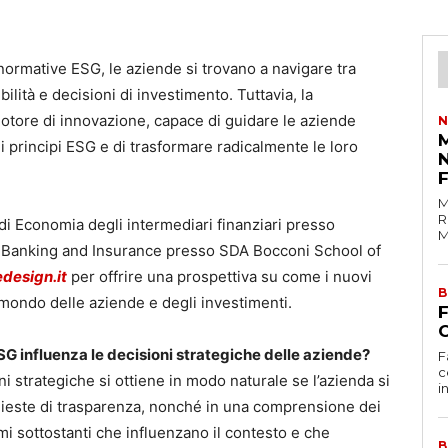
rmative ESG, le aziende si trovano a navigare tra
bilità e decisioni di investimento. Tuttavia, la
otore di innovazione, capace di guidare le aziende
N
M
i principi ESG e di trasformare radicalmente le loro
M
R
di Economia degli intermediari finanziari presso
M
 di Banking and Insurance presso SDA Bocconi School of
design.it
per offrire una prospettiva su come i nuovi
B
 mondo delle aziende e degli investimenti.
C
SG influenza le decisioni strategiche delle aziende?
F
c
i strategiche si ottiene in modo naturale se l’azienda si
i
chieste di trasparenza, nonché in una comprensione dei
emi sottostanti che influenzano il contesto e che
B