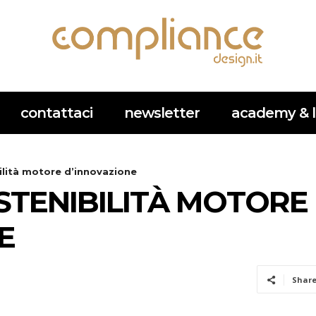
contattaci
newsletter
academy & l
ilità motore d’innovazione
STENIBILITÀ MOTORE
E
Shar