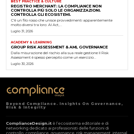
BEST PRACTICE & CULTURE
REGISTRO MERCHANT: LA COMPLIANCE NON
CONTROLLA PIÙ SOLO LE ORGANIZZAZIONI.
CONTROLLA GLI ECOSISTEMI.
C'è un filo rosso che unisce provvedimenti apparentemente
molto diversi tra loro: AI Act,...
Luglio 31, 2026
ACADEMY & LEARNING
GROUP RISK ASSESSMENT & AML GOVERNANCE
Dalla misurazione del rischio alla sua reale gestione Il Risk
Assessment è spesso percepito come un esercizio...
Luglio 30, 2026
Beyond Compliance. Insights On Governance,
Risk & Integrity
ComplianceDesign.it
è l’ecosistema editoriale e di
networking dedicato ai professionisti delle funzioni di
controllo: compliance, governance, risk management, internal