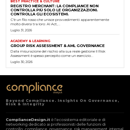
BEST PRACTICE & CULTURE
REGISTRO MERCHANT: LA COMPLIANCE NON
CONTROLLA PIÙ SOLO LE ORGANIZZAZIONI.
CONTROLLA GLI ECOSISTEMI.
C'è un filo rosso che unisce provvedimenti apparentemente
molto diversi tra loro: AI Act,...
Luglio 31, 2026
ACADEMY & LEARNING
GROUP RISK ASSESSMENT & AML GOVERNANCE
Dalla misurazione del rischio alla sua reale gestione Il Risk
Assessment è spesso percepito come un esercizio...
Luglio 30, 2026
Beyond Compliance. Insights On Governance,
Risk & Integrity
ComplianceDesign.it
è l’ecosistema editoriale e di
networking dedicato ai professionisti delle funzioni di
controllo: compliance, governance, risk management, internal