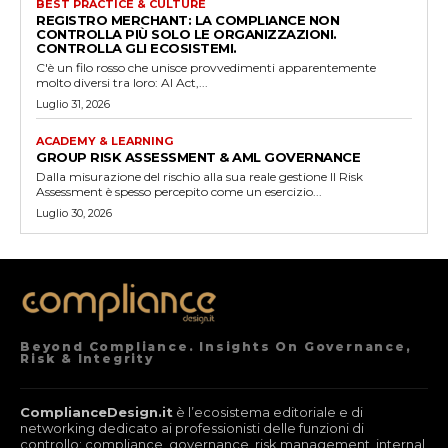
BEST PRACTICE & CULTURE
REGISTRO MERCHANT: LA COMPLIANCE NON
CONTROLLA PIÙ SOLO LE ORGANIZZAZIONI.
CONTROLLA GLI ECOSISTEMI.
C'è un filo rosso che unisce provvedimenti apparentemente
molto diversi tra loro: AI Act,...
Luglio 31, 2026
ACADEMY & LEARNING
GROUP RISK ASSESSMENT & AML GOVERNANCE
Dalla misurazione del rischio alla sua reale gestione Il Risk
Assessment è spesso percepito come un esercizio...
Luglio 30, 2026
Beyond Compliance. Insights On Governance,
Risk & Integrity
ComplianceDesign.it
è l’ecosistema editoriale e di
networking dedicato ai professionisti delle funzioni di
controllo: compliance, governance, risk management, internal