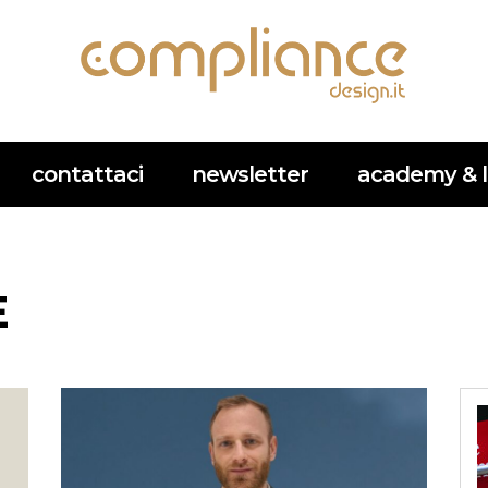
contattaci
newsletter
academy & l
E