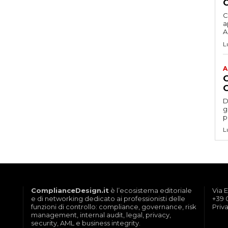
C
a
Ac
L
A
D
gesti
p
L
ComplianceDesign.it
è l’ecosistema editoriale
Via E
e di networking dedicato ai professionisti delle
+39 
funzioni di controllo: compliance, governance, risk
Priv
management, internal audit, legal, privacy,
security, AML e business integrity.