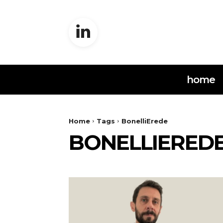
home
Home
Tags
BonelliErede
BONELLIERED