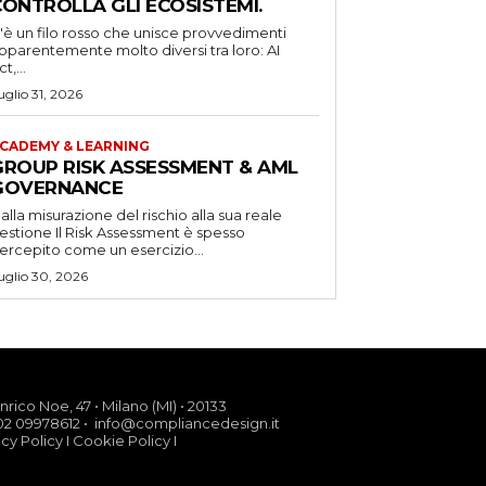
CONTROLLA GLI ECOSISTEMI.
'è un filo rosso che unisce provvedimenti
pparentemente molto diversi tra loro: AI
t,...
uglio 31, 2026
CADEMY & LEARNING
GROUP RISK ASSESSMENT & AML
GOVERNANCE
alla misurazione del rischio alla sua reale
one Il Risk Assessment è spesso
ercepito come un esercizio...
uglio 30, 2026
nrico Noe, 47 • Milano (MI) • 20133
02 09978612 • info@compliancedesign.it
acy Policy
I
Cookie Policy
I