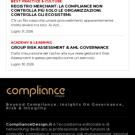
BEST PRACTICE & CULTURE
REGISTRO MERCHANT: LA COMPLIANCE NON
CONTROLLA PIÙ SOLO LE ORGANIZZAZIONI.
CONTROLLA GLI ECOSISTEMI.
C'è un filo rosso che unisce provvedimenti apparentemente
molto diversi tra loro: AI Act,...
Luglio 31, 2026
ACADEMY & LEARNING
GROUP RISK ASSESSMENT & AML GOVERNANCE
Dalla misurazione del rischio alla sua reale gestione Il Risk
Assessment è spesso percepito come un esercizio...
Luglio 30, 2026
Beyond Compliance. Insights On Governance,
Risk & Integrity
ComplianceDesign.it
è l’ecosistema editoriale e di
networking dedicato ai professionisti delle funzioni di
controllo: compliance, governance, risk management, internal