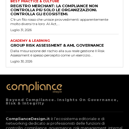
BEST PRACTICE & CULTURE
REGISTRO MERCHANT: LA COMPLIANCE NON
CONTROLLA PIÙ SOLO LE ORGANIZZAZIONI.
CONTROLLA GLI ECOSISTEMI.
C'è un filo rosso che unisce provvedimenti apparentemente
molto diversi tra loro: AI Act,...
Luglio 31, 2026
ACADEMY & LEARNING
GROUP RISK ASSESSMENT & AML GOVERNANCE
Dalla misurazione del rischio alla sua reale gestione Il Risk
Assessment è spesso percepito come un esercizio...
Luglio 30, 2026
Beyond Compliance. Insights On Governance,
Risk & Integrity
ComplianceDesign.it
è l’ecosistema editoriale e di
networking dedicato ai professionisti delle funzioni di
controllo: compliance, governance, risk management, internal