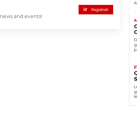
Ac
Registrati
st news and events!
A
D
gesti
p
E
S
L
g
l