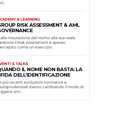
t,...
CADEMY & LEARNING
GROUP RISK ASSESSMENT & AML
GOVERNANCE
alla misurazione del rischio alla sua reale
one Il Risk Assessment è spesso
ercepito come un esercizio...
VENTI & TALKS
QUANDO IL NOME NON BASTA: LA
FIDA DELL’IDENTIFICAZIONE
e più recenti evoluzioni normative e
iurisprudenziali stanno cambiando il modo di
eggere uno...