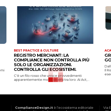
BEST PRACTICE & CULTURE
ACA
REGISTRO MERCHANT: LA
GR
COMPLIANCE NON CONTROLLA PIÙ
GO
SOLO LE ORGANIZZAZIONI.
Dall
CONTROLLA GLI ECOSISTEMI.
emi
Il 
eser
C'è un filo rosso che unisce provvedimenti
apparentemente molto diversi tra loro: AI Act,...
ComplianceDesign.it
è l’ecosistema editoriale
Via E