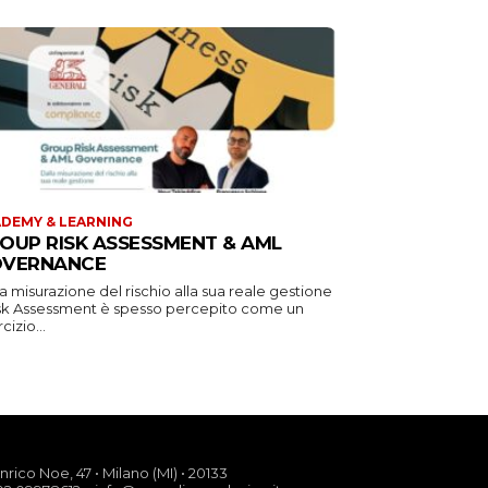
DEMY & LEARNING
OUP RISK ASSESSMENT & AML
VERNANCE
a misurazione del rischio alla sua reale gestione
Risk Assessment è spesso percepito come un
cizio...
nrico Noe, 47 • Milano (MI) • 20133