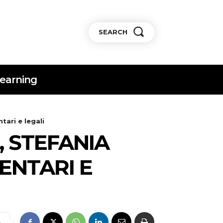
SEARCH
earning
ari e legali
 STEFANIA
ENTARI E
e