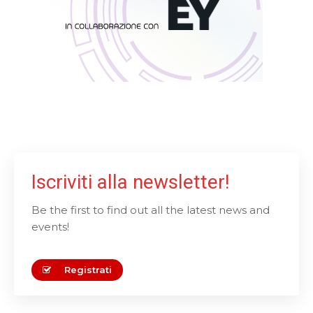
l
d
s
h
o
u
l
d
b
e
Iscriviti alla newsletter!
l
e
Be the first to find out all the latest news and
f
events!
t
b
Registrati
l
a
n