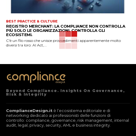
BEST PRACTICE & CULTURE
REGISTRO MERCHANT: LA COMPLIANCE NON CONTROLLA
PIÙ SOLO LE ORGANIZZAZIONI. CONTROLLA GLI
ECOSISTEMI.
C'è un filo rosso che unisce provvedimenti apparentemente molto
diversi tra loro: AI Act,...
Beyond Compliance. Insights On Governance,
Risk & Integrity
ComplianceDesign.it
è l’ecosistema editoriale e di
networking dedicato ai professionisti delle funzioni di
controllo: compliance, governance, risk management, internal
audit, legal, privacy, security, AML e business integrity.