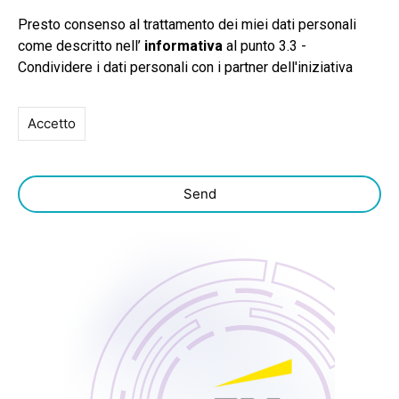
Presto consenso al trattamento dei miei dati personali
come descritto nell’
informativa
al punto 3.3 -
Condividere i dati personali con i partner dell'iniziativa
Accetto
Send
T
h
i
s
f
i
e