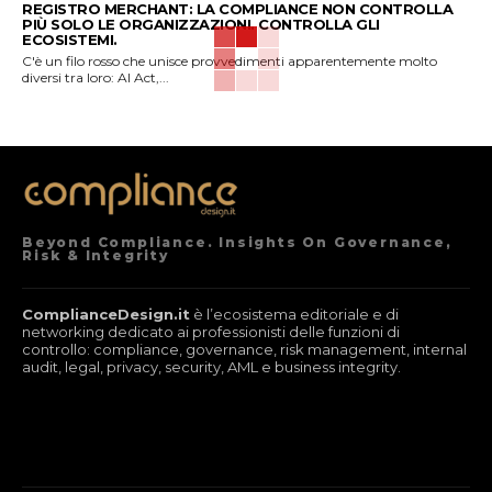
REGISTRO MERCHANT: LA COMPLIANCE NON CONTROLLA
PIÙ SOLO LE ORGANIZZAZIONI. CONTROLLA GLI
ECOSISTEMI.
C'è un filo rosso che unisce provvedimenti apparentemente molto
diversi tra loro: AI Act,...
Beyond Compliance. Insights On Governance,
Risk & Integrity
ComplianceDesign.it
è l’ecosistema editoriale e di
networking dedicato ai professionisti delle funzioni di
controllo: compliance, governance, risk management, internal
audit, legal, privacy, security, AML e business integrity.