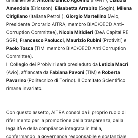
unitamente a:
Antonio Enrico Agovino
(INWIT),
Claudia
Amendola
(Ericsson),
Elisabetta Arrabito
(Sogin),
Milena
Cirigliano
(Italiana Petroli),
Giorgio Martellino
(Avio,
Presidente Onorario AITRA, membro BIAC/OECD Anti-
Corruption Committee),
Nicola Mitidieri
(DeA Capital RE
SGR),
Francesco Paolucci
,
Maurizio Rubini
(Protiviti) e
Paolo Tosca
(TIM, membro BIAC/OECD Anti Corruption
Committee).
Il Collegio dei Probiviri sarà presieduto da
Letizia Macrì
(Avio), affiancata da
Fabiana Pavoni
(TIM) e
Roberta
Pavarino
(Politecnico di Torino). Il Comitato Scientifico
rimane invariato.
Con questo assetto, AITRA consolida il proprio ruolo di
riferimento per la promozione della trasparenza, della
legalità e della compliance integrata in Italia,
confermando la governance responsabile e sostanziale