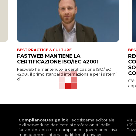
BEST PRACTICE & CULTURE
BES
FASTWEB MANTIENE LA
RE
CERTIFICAZIONE ISO/IEC 42001
CO
SO
Fastweb ha mantenuto la certificazione ISO/IEC
CO
42001, il primo standard internazionale per i sistemi
di...
C'è
appa
ComplianceDesign.it
è l’ecosistema editoriale
Via E
e di networking dedicato ai professionisti delle
+39 
funzioni di controllo: compliance, governance, risk
Priv
management, internal audit, legal, privacy,