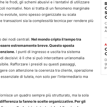
le frodi, gli schemi abusivi e i tentativi di utilizzare
ncoli normativi. Non si tratta di un fenomeno marginale
ono evolute, sono spesso organizzate su scala
lle transazioni sia la complessità tecnica per rendere più
C
a
Ac
o dei nodi centrali.
Nel mondo cripto il tempo tra
A
uò essere estremamente breve. Questo sposta
venzione.
I punti di ingresso e uscita tra sistema
i decisivi: è lì che si può intercettare un’anomalia
D
gesti
sibile. Rafforzare i presidi su questi passaggi,
p
eggere con attenzione la coerenza tra cliente, operazione
essenziale di tutela, non solo per l’intermediario ma
fornisce un quadro sempre più strutturato, ma la sola
differenza la fanno le scelte organizzative. Per gli