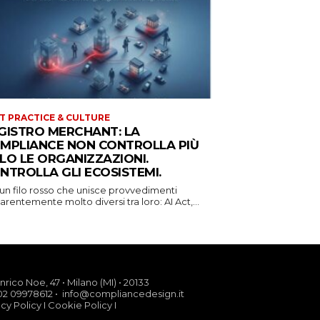
T PRACTICE & CULTURE
GISTRO MERCHANT: LA
MPLIANCE NON CONTROLLA PIÙ
LO LE ORGANIZZAZIONI.
NTROLLA GLI ECOSISTEMI.
 un filo rosso che unisce provvedimenti
rentemente molto diversi tra loro: AI Act,...
nrico Noe, 47 • Milano (MI) • 20133
02 09978612 • info@compliancedesign.it
acy Policy
I
Cookie Policy
I