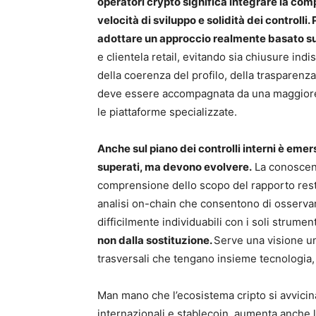
operatori crypto significa integrare la com
velocità di sviluppo e solidità dei controlli.
adottare un approccio realmente basato sul
e clientela retail, evitando sia chiusure ind
della coerenza del profilo, della trasparenza
deve essere accompagnata da una maggiore cap
le piattaforme specializzate.
Anche sul piano dei controlli interni è emer
superati, ma devono evolvere.
La conoscenz
comprensione dello scopo del rapporto resta
analisi on-chain che consentono di osservare
difficilmente individuabili con i soli strume
non dalla sostituzione.
Serve una visione un
trasversali che tengano insieme tecnologia, 
Man mano che l’ecosistema cripto si avvicina
internazionali e stablecoin, aumenta anche l’