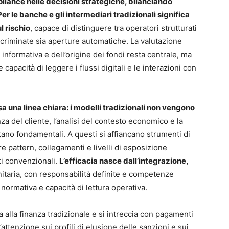
pliance nelle decisioni strategiche, bilanciando
 Per le banche e gli intermediari tradizionali significa
 rischio
, capace di distinguere tra operatori strutturati
iscriminate sia aperture automatiche. La valutazione
 informativa e dell’origine dei fondi resta centrale, ma
acità di leggere i flussi digitali e le interazioni con
sa una linea chiara: i modelli tradizionali non vengono
a del cliente, l’analisi del contesto economico e la
no fondamentali. A questi si affiancano strumenti di
 pattern, collegamenti e livelli di esposizione
nti convenzionali.
L’efficacia nasce dall’integrazione,
itaria, con responsabilità definite e competenze
normativa e capacità di lettura operativa.
 alla finanza tradizionale e si intreccia con pagamenti
attenzione sui profili di elusione delle sanzioni e sui