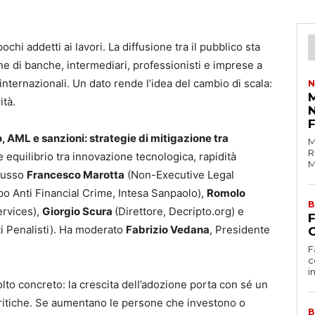
chi addetti ai lavori. La diffusione tra il pubblico sta
e di banche, intermediari, professionisti e imprese a
internazionali. Un dato rende l’idea del cambio di scala:
N
M
ità.
o, AML e sanzioni: strategie di mitigazione tra
M
R
ile equilibrio tra innovazione tecnologica, rapidità
M
scusso
Francesco Marotta
(Non-Executive Legal
o Anti Financial Crime, Intesa Sanpaolo),
Romolo
B
ervices),
Giorgio Scura
(Direttore, Decripto.org) e
i Penalisti). Ha moderato
Fabrizio Vedana
, Presidente
C
F
c
i
olto concreto: la crescita dell’adozione porta con sé un
critiche. Se aumentano le persone che investono o
B