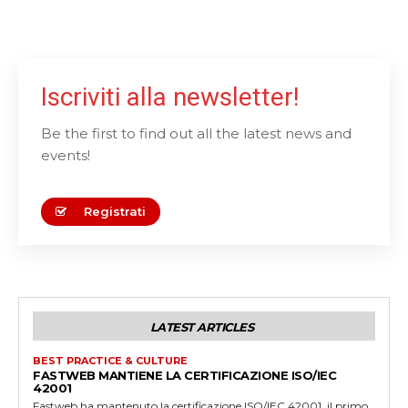
l
d
b
e
Iscriviti alla newsletter!
l
e
Be the first to find out all the latest news and
f
events!
t
b
Registrati
l
a
n
k
LATEST ARTICLES
BEST PRACTICE & CULTURE
FASTWEB MANTIENE LA CERTIFICAZIONE ISO/IEC
42001
Fastweb ha mantenuto la certificazione ISO/IEC 42001, il primo