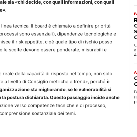
ale sia «chi decide, con quali informazioni, con quali
ze»
.
B
a linea tecnica. Il board è chiamato a definire priorità
e processi sono essenziali), dipendenze tecnologiche e
nisce il risk appetite, cioè quale tipo di rischio posso
C
e le scelte devono essere ponderate, misurabili e
a
Ac
A
 reale della capacità di risposta nel tempo, non solo
re a livello di Consiglio metriche e trend», perché
è
anizzazione sta migliorando, se le vulnerabilità si
D
gesti
on la postura dichiarata. Questo passaggio incide anche
p
tenzione verso competenze tecniche e di processo,
 comprensione sostanziale dei temi.