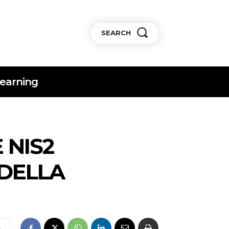
SEARCH
earning
 NIS2
 DELLA
e