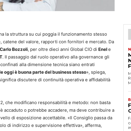
 ma la struttura su cui poggia il funzionamento stesso
e, catene del valore, rapporti con fornitori e mercato. Da
Carlo Bozzoli
, per oltre dieci anni Global CIO di
Enel
e
N
M
T
. Il passaggio dal ruolo operativo alla governance gli
nfinati alla dimensione tecnica siano entrati
tale oggi è buona parte del business stesso
», spiega,
M
R
gnifica discutere di continuità operativa e affidabilità
M
B
2, che modificano responsabilità e metodo: non basta
he è accaduto o potrebbe accadere, ma deve contribuire a
C
l livello di esposizione accettabile. «Il Consiglio passa da
F
c
o di indirizzo e supervisione effettiva», afferma,
i