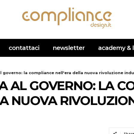
contattaci
newsletter
academy & l
 al governo: la compliance nell'era della nuova rivoluzione indu
CA AL GOVERNO: LA 
LA NUOVA RIVOLUZIO
Shar