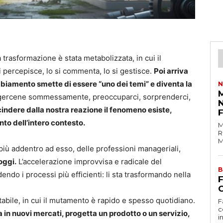
a trasformazione è stata metabolizzata, in cui il
 percepisce, lo si commenta, lo si gestisce.
Poi arriva
ambiamento smette di essere “uno dei temi” e diventa la
N
M
ercene sommessamente, preoccuparci, sorprenderci,
indere dalla nostra reazione il fenomeno esiste,
to dell’intero contesto.
M
R
M
più addentro ad esso, delle professioni manageriali,
oggi.
L’accelerazione improvvisa e radicale del
B
ndo i processi più efficienti: li sta trasformando nella
C
nstabile, in cui il mutamento è rapido e spesso quotidiano.
F
c
 in nuovi mercati, progetta un prodotto o un servizio,
i