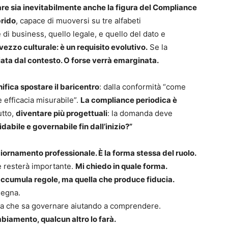
re sia inevitabilmente anche la figura del Compliance
brido
, capace di muoversi su tre alfabeti
i business, quello legale, e quello del dato e
ezzo culturale: è un requisito evolutivo.
Se la
ata dal contesto. O forse verrà emarginata.
fica spostare il baricentro
: dalla conformità “come
efficacia misurabile”.
La compliance periodica è
utto,
diventare più progettuali
: la domanda deve
abile e governabile fin dall’inizio?”
iornamento professionale. È la forma stessa del ruolo.
ce resterà importante.
Mi chiedo in quale forma.
 accumula regole, ma quella che produce fiducia.
segna.
lla che sa governare aiutando a comprendere.
biamento, qualcun altro lo farà.