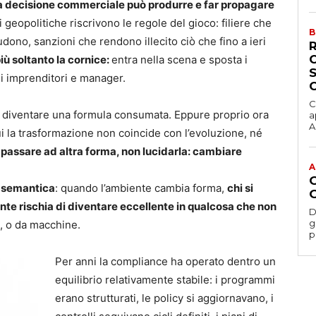
na decisione commerciale può produrre e far propagare
i geopolitiche riscrivono le regole del gioco: filiere che
B
dono, sanzioni che rendono illecito ciò che fino a ieri
iù soltanto la cornice:
entra nella scena e sposta i
 di imprenditori e manager.
C
di diventare una formula consumata. Eppure proprio ora
a
Ac
ui la trasformazione non coincide con l’evoluzione, né
 passare ad altra forma, non lucidarla: cambiare
A
è semantica
: quando l’ambiente cambia forma,
chi si
nte rischia di diventare eccellente in qualcosa che non
D
gesti
ri, o da macchine.
p
Per anni la compliance ha operato dentro un
equilibrio relativamente stabile: i programmi
erano strutturati, le policy si aggiornavano, i