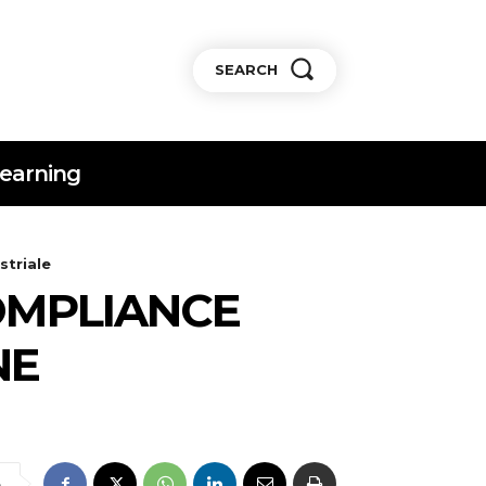
SEARCH
earning
striale
COMPLIANCE
NE
e