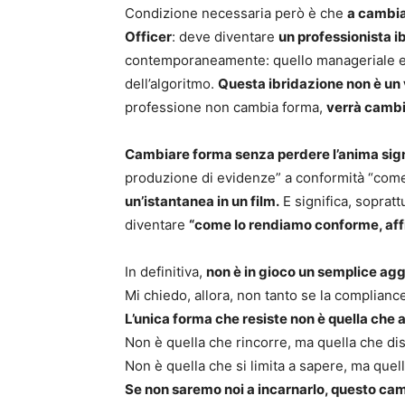
Condizione necessaria però è che
a cambia
Officer
: deve diventare
un professionista i
contemporaneamente: quello manageriale e d
dell’algoritmo.
Questa ibridazione non è un v
professione non cambia forma,
verrà cambi
Cambiare forma senza perdere l’anima signi
produzione di evidenze” a conformità “come 
un’istantanea in un film.
E significa, sopratt
diventare
“come lo rendiamo conforme, affid
In definitiva,
non è in gioco un semplice agg
Mi chiedo, allora, non tanto se la complian
L’unica forma che resiste non è quella che
Non è quella che rincorre, ma quella che di
Non è quella che si limita a sapere, ma que
Se non saremo noi a incarnarlo, questo cam