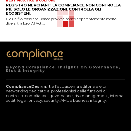
BEST PRACTICE & CULTURE
REGISTRO MERCHANT: LA COMPLIANCE NON CONTROLLA
PIÙ SOLO LE ORGANIZZAZIONI. CONTROLLA GLI
ECOSISTEMI.
C'è un filo rosso che unisce provvedimenti apparentemente molto
diversi tra loro: AI Act,...
Beyond Compliance. Insights On Governance,
Risk & Integrity
ComplianceDesign.it
è l’ecosistema editoriale e di
networking dedicato ai professionisti delle funzioni di
controllo: compliance, governance, risk management, internal
audit, legal, privacy, security, AML e business integrity.