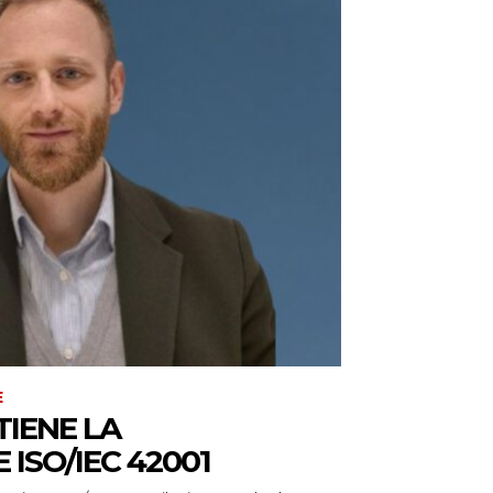
E
IENE LA
 ISO/IEC 42001