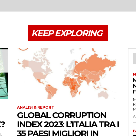
KEEP EXPLORING
N
M
M
R
ANALISI & REPORT
M
GLOBAL CORRUPTION
A
?
INDEX 2023: L’ITALIA TRA I
35 PAESI MIGLIORI IN
B
l,