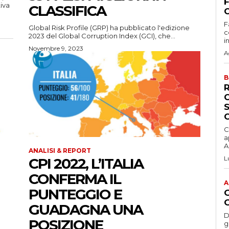
iva
CLASSIFICA
C
F
Global Risk Profile (GRP) ha pubblicato l'edizione
c
2023 del Global Corruption Index (GCI), che...
i
Novembre 9, 2023
A
B
C
a
Ac
ANALISI & REPORT
L
CPI 2022, L’ITALIA
CONFERMA IL
A
PUNTEGGIO E
GUADAGNA UNA
D
POSIZIONE
gesti