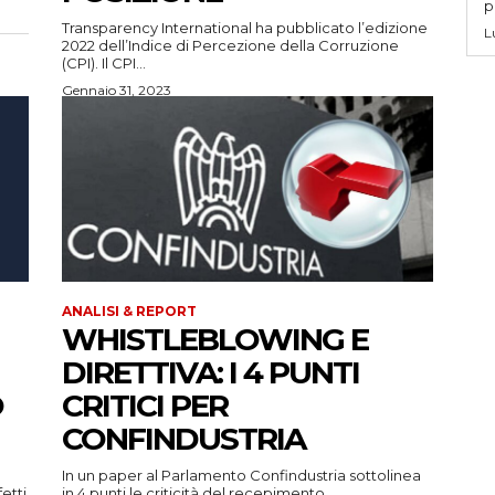
p
Transparency International ha pubblicato l’edizione
L
2022 dell’Indice di Percezione della Corruzione
(CPI). Il CPI...
Gennaio 31, 2023
ANALISI & REPORT
WHISTLEBLOWING E
DIRETTIVA: I 4 PUNTI
O
CRITICI PER
CONFINDUSTRIA
In un paper al Parlamento Confindustria sottolinea
etti
in 4 punti le criticità del recepimento...