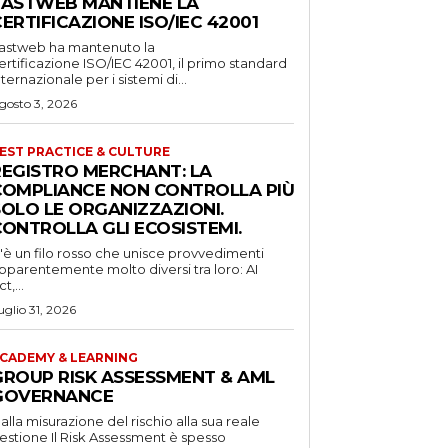
FASTWEB MANTIENE LA
ERTIFICAZIONE ISO/IEC 42001
astweb ha mantenuto la
ertificazione ISO/IEC 42001, il primo standard
nternazionale per i sistemi di...
gosto 3, 2026
EST PRACTICE & CULTURE
REGISTRO MERCHANT: LA
COMPLIANCE NON CONTROLLA PIÙ
SOLO LE ORGANIZZAZIONI.
CONTROLLA GLI ECOSISTEMI.
'è un filo rosso che unisce provvedimenti
pparentemente molto diversi tra loro: AI
t,...
uglio 31, 2026
CADEMY & LEARNING
GROUP RISK ASSESSMENT & AML
GOVERNANCE
alla misurazione del rischio alla sua reale
one Il Risk Assessment è spesso