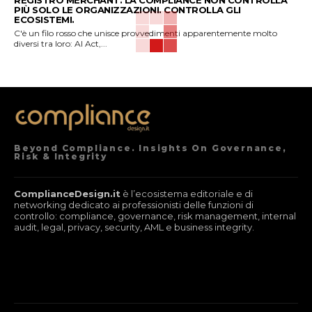
REGISTRO MERCHANT: LA COMPLIANCE NON CONTROLLA
PIÙ SOLO LE ORGANIZZAZIONI. CONTROLLA GLI
ECOSISTEMI.
C'è un filo rosso che unisce provvedimenti apparentemente molto
diversi tra loro: AI Act,...
Beyond Compliance. Insights On Governance,
Risk & Integrity
ComplianceDesign.it
è l’ecosistema editoriale e di
networking dedicato ai professionisti delle funzioni di
controllo: compliance, governance, risk management, internal
audit, legal, privacy, security, AML e business integrity.