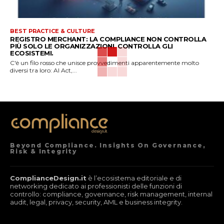
BEST PRACTICE & CULTURE
REGISTRO MERCHANT: LA COMPLIANCE NON CONTROLLA
PIÙ SOLO LE ORGANIZZAZIONI. CONTROLLA GLI
ECOSISTEMI.
C'è un filo rosso che unisce provvedimenti apparentemente molto
diversi tra loro: AI Act,...
Beyond Compliance. Insights On Governance,
Risk & Integrity
ComplianceDesign.it
è l’ecosistema editoriale e di
networking dedicato ai professionisti delle funzioni di
controllo: compliance, governance, risk management, internal
audit, legal, privacy, security, AML e business integrity.