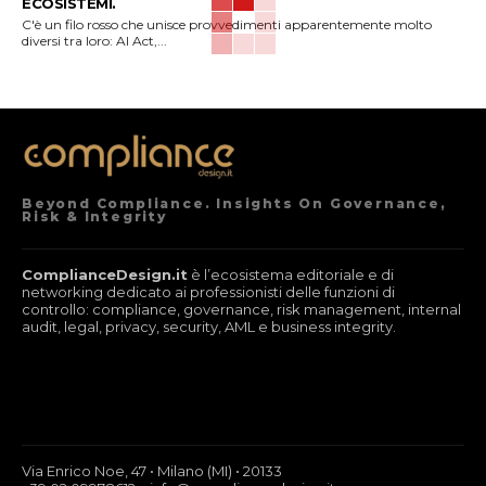
ECOSISTEMI.
C'è un filo rosso che unisce provvedimenti apparentemente molto
diversi tra loro: AI Act,...
Beyond Compliance. Insights On Governance,
Risk & Integrity
ComplianceDesign.it
è l’ecosistema editoriale e di
networking dedicato ai professionisti delle funzioni di
controllo: compliance, governance, risk management, internal
audit, legal, privacy, security, AML e business integrity.
Via Enrico Noe, 47 • Milano (MI) • 20133