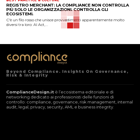
BEST PRACTICE & CULTURE
REGISTRO MERCHANT: LA COMPLIANCE NON CONTROLLA
PIÙ SOLO LE ORGANIZZAZIONI. CONTROLLA GLI
ECOSISTEMI.
C'è un filo rosso che unisce provvedimenti apparentemente molto
diversi tra loro: AI Act,...
Beyond Compliance. Insights On Governance,
Risk & Integrity
ComplianceDesign.it
è l’ecosistema editoriale e di
networking dedicato ai professionisti delle funzioni di
controllo: compliance, governance, risk management, internal
audit, legal, privacy, security, AML e business integrity.