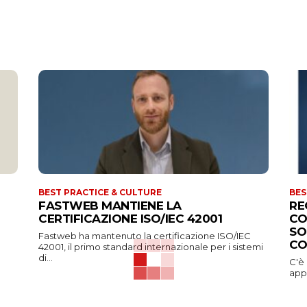
BEST PRACTICE & CULTURE
BES
FASTWEB MANTIENE LA
RE
CERTIFICAZIONE ISO/IEC 42001
CO
SO
Fastweb ha mantenuto la certificazione ISO/IEC
CO
42001, il primo standard internazionale per i sistemi
di...
C'è
appa