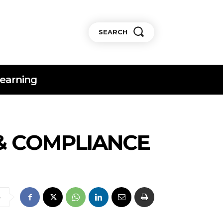
SEARCH
earning
& COMPLIANCE
e