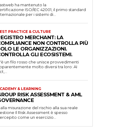
astweb ha mantenuto la
ertificazione ISO/IEC 42001, il primo standard
nternazionale per i sistemi di...
EST PRACTICE & CULTURE
REGISTRO MERCHANT: LA
COMPLIANCE NON CONTROLLA PIÙ
SOLO LE ORGANIZZAZIONI.
CONTROLLA GLI ECOSISTEMI.
'è un filo rosso che unisce provvedimenti
pparentemente molto diversi tra loro: AI
t,...
CADEMY & LEARNING
GROUP RISK ASSESSMENT & AML
GOVERNANCE
alla misurazione del rischio alla sua reale
one Il Risk Assessment è spesso
ercepito come un esercizio...