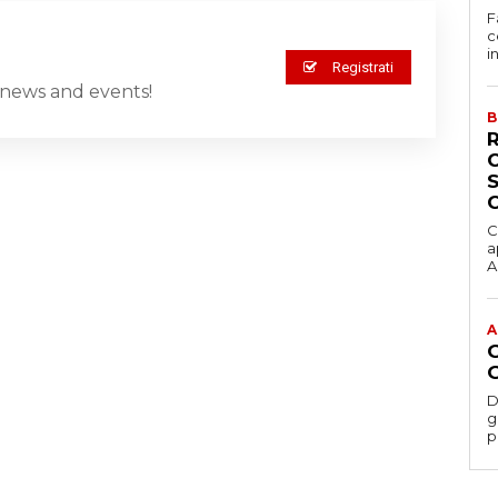
F
c
i
Registrati
st news and events!
B
C
a
Ac
A
D
gesti
p