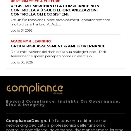
BEST PRACTICE & CULTURE
REGISTRO MERCHANT: LA COMPLIANCE NON
CONTROLLA PIÙ SOLO LE ORGANIZZAZIONI.
CONTROLLA GLI ECOSISTEMI.
C'è un filo rosso che unisce provvedimenti apparentemente
molto diversi tra loro: AI Act,...
Luglio 31, 2026
ACADEMY & LEARNING
GROUP RISK ASSESSMENT & AML GOVERNANCE
Dalla misurazione del rischio alla sua reale gestione Il Risk
Assessment è spesso percepito come un esercizio...
Luglio 30, 2026
Beyond Compliance. Insights On Governance,
Risk & Integrity
ComplianceDesign.it
è l’ecosistema editoriale e di
networking dedicato ai professionisti delle funzioni di
controllo: compliance, governance, risk management, internal