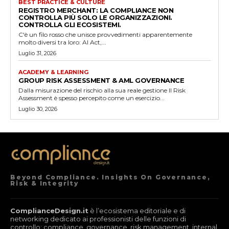
BEST PRACTICE & CULTURE
REGISTRO MERCHANT: LA COMPLIANCE NON
CONTROLLA PIÙ SOLO LE ORGANIZZAZIONI.
CONTROLLA GLI ECOSISTEMI.
C'è un filo rosso che unisce provvedimenti apparentemente
molto diversi tra loro: AI Act,...
Luglio 31, 2026
ACADEMY & LEARNING
GROUP RISK ASSESSMENT & AML GOVERNANCE
Dalla misurazione del rischio alla sua reale gestione Il Risk
Assessment è spesso percepito come un esercizio...
Luglio 30, 2026
Beyond Compliance. Insights On Governance,
Risk & Integrity
ComplianceDesign.it
è l’ecosistema editoriale e di
networking dedicato ai professionisti delle funzioni di
controllo: compliance, governance, risk management, internal