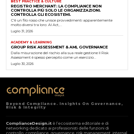
BEST PRACTICE & CULTURE
REGISTRO MERCHANT: LA COMPLIANCE NON
CONTROLLA PIÙ SOLO LE ORGANIZZAZIONI.
CONTROLLA GLI ECOSISTEMI.
C'è un filo rosso che unisce provvedimenti apparentemente
molto diversi tra loro: AI Act,...
Luglio 31, 2026
ACADEMY & LEARNING
GROUP RISK ASSESSMENT & AML GOVERNANCE
Dalla misurazione del rischio alla sua reale gestione Il Risk
Assessment è spesso percepito come un esercizio...
Luglio 30, 2026
Beyond Compliance. Insights On Governance,
Risk & Integrity
ComplianceDesign.it
è l’ecosistema editoriale e di
networking dedicato ai professionisti delle funzioni di
controllo: compliance, governance, risk management, internal