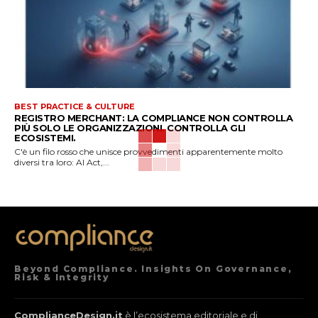
BEST PRACTICE & CULTURE
REGISTRO MERCHANT: LA COMPLIANCE NON CONTROLLA
PIÙ SOLO LE ORGANIZZAZIONI. CONTROLLA GLI
ECOSISTEMI.
C'è un filo rosso che unisce provvedimenti apparentemente molto
diversi tra loro: AI Act,...
Beyond Compliance. Insights On Governance,
Risk & Integrity
ComplianceDesign.it
è l’ecosistema editoriale e di