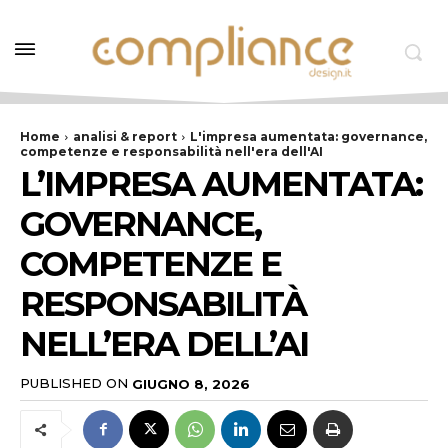
Home
analisi & report
L'impresa aumentata: governance,
competenze e responsabilità nell'era dell'AI
L’IMPRESA AUMENTATA:
GOVERNANCE,
COMPETENZE E
RESPONSABILITÀ
NELL’ERA DELL’AI
PUBLISHED ON
GIUGNO 8, 2026