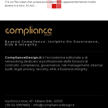
C'è un filo rosso che unisce provvedimenti apparentemente molto
diversi tra loro: AI Act,...
Beyond Compliance. Insights On Governance,
Risk & Integrity
ComplianceDesign.it
è l’ecosistema editoriale e di
networking dedicato ai professionisti delle funzioni di
controllo: compliance, governance, risk management, internal
audit, legal, privacy, security, AML e business integrity.
Via Enrico Noe, 47 • Milano (MI) • 20133
+39 02 09978612 • info@compliancedesign.it