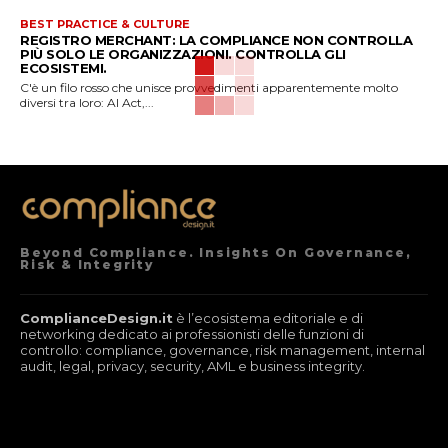
BEST PRACTICE & CULTURE
REGISTRO MERCHANT: LA COMPLIANCE NON CONTROLLA
PIÙ SOLO LE ORGANIZZAZIONI. CONTROLLA GLI
ECOSISTEMI.
C'è un filo rosso che unisce provvedimenti apparentemente molto
diversi tra loro: AI Act,...
Beyond Compliance. Insights On Governance,
Risk & Integrity
ComplianceDesign.it
è l’ecosistema editoriale e di
networking dedicato ai professionisti delle funzioni di
controllo: compliance, governance, risk management, internal
audit, legal, privacy, security, AML e business integrity.