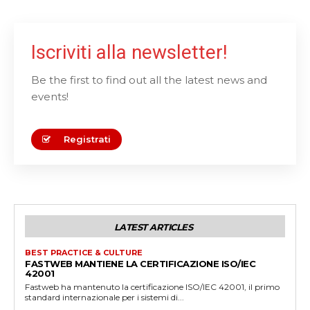
i
s
Iscriviti alla newsletter!
f
i
Be the first to find out all the latest news and
e
events!
l
d
s
Registrati
h
o
u
l
d
LATEST ARTICLES
b
BEST PRACTICE & CULTURE
e
FASTWEB MANTIENE LA CERTIFICAZIONE ISO/IEC
42001
l
Fastweb ha mantenuto la certificazione ISO/IEC 42001, il primo
standard internazionale per i sistemi di...
e