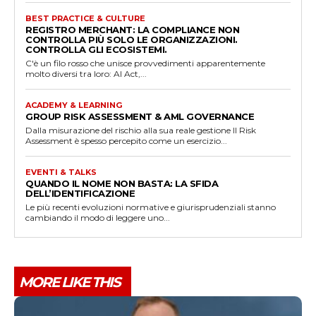
f
BEST PRACTICE & CULTURE
t
REGISTRO MERCHANT: LA COMPLIANCE NON
CONTROLLA PIÙ SOLO LE ORGANIZZAZIONI.
b
CONTROLLA GLI ECOSISTEMI.
l
C'è un filo rosso che unisce provvedimenti apparentemente
molto diversi tra loro: AI Act,...
a
n
ACADEMY & LEARNING
GROUP RISK ASSESSMENT & AML GOVERNANCE
k
Dalla misurazione del rischio alla sua reale gestione Il Risk
Assessment è spesso percepito come un esercizio...
EVENTI & TALKS
QUANDO IL NOME NON BASTA: LA SFIDA
DELL’IDENTIFICAZIONE
Le più recenti evoluzioni normative e giurisprudenziali stanno
cambiando il modo di leggere uno...
MORE LIKE THIS