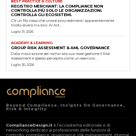
BEST PRACTICE & CULTURE
REGISTRO MERCHANT: LA COMPLIANCE NON
CONTROLLA PIÙ SOLO LE ORGANIZZAZIONI.
CONTROLLA GLI ECOSISTEMI.
C'è un filo rosso che unisce provvedimenti apparentemente
molto diversi tra loro: AI Act,...
Luglio 31, 2026
ACADEMY & LEARNING
GROUP RISK ASSESSMENT & AML GOVERNANCE
Dalla misurazione del rischio alla sua reale gestione Il Risk
Assessment è spesso percepito come un esercizio...
Luglio 30, 2026
Beyond Compliance. Insights On Governance,
Risk & Integrity
ComplianceDesign.it
è l’ecosistema editoriale e di
networking dedicato ai professionisti delle funzioni di
controllo: compliance, governance, risk management, internal