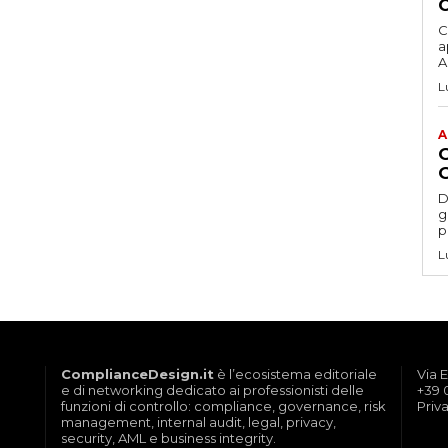
C
a
Ac
L
A
D
gesti
p
L
ComplianceDesign.it
è l’ecosistema editoriale
Via E
e di networking dedicato ai professionisti delle
+39 
funzioni di controllo: compliance, governance, risk
Priv
management, internal audit, legal, privacy,
security, AML e business integrity.