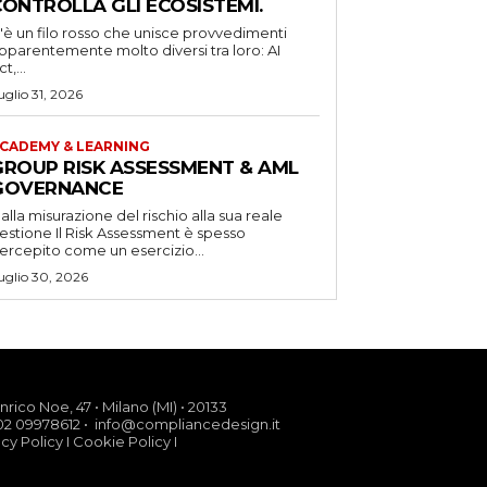
CONTROLLA GLI ECOSISTEMI.
'è un filo rosso che unisce provvedimenti
pparentemente molto diversi tra loro: AI
t,...
uglio 31, 2026
CADEMY & LEARNING
GROUP RISK ASSESSMENT & AML
GOVERNANCE
alla misurazione del rischio alla sua reale
one Il Risk Assessment è spesso
ercepito come un esercizio...
uglio 30, 2026
nrico Noe, 47 • Milano (MI) • 20133
02 09978612 • info@compliancedesign.it
acy Policy
I
Cookie Policy
I