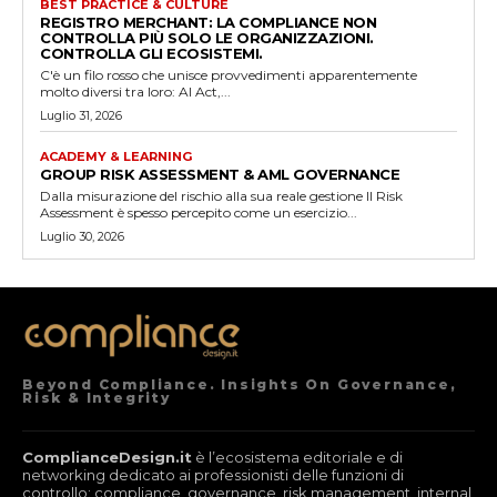
BEST PRACTICE & CULTURE
REGISTRO MERCHANT: LA COMPLIANCE NON
CONTROLLA PIÙ SOLO LE ORGANIZZAZIONI.
CONTROLLA GLI ECOSISTEMI.
C'è un filo rosso che unisce provvedimenti apparentemente
molto diversi tra loro: AI Act,...
Luglio 31, 2026
ACADEMY & LEARNING
GROUP RISK ASSESSMENT & AML GOVERNANCE
Dalla misurazione del rischio alla sua reale gestione Il Risk
Assessment è spesso percepito come un esercizio...
Luglio 30, 2026
Beyond Compliance. Insights On Governance,
Risk & Integrity
ComplianceDesign.it
è l’ecosistema editoriale e di
networking dedicato ai professionisti delle funzioni di
controllo: compliance, governance, risk management, internal