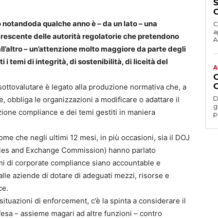
 notandoda qualche anno è – da un lato – una
C
a
rescente delle autorità regolatorie che pretendono
Ac
all’altro – un’attenzione molto maggiore da parte degli
 i temi di integrità, di sostenibilità, di liceità del
A
sottovalutare è legato alla produzione normativa che, a
D
le, obbliga le organizzazioni a modificare o adattare il
gesti
zione compliance e dei temi gestiti in maniera
p
e che negli ultimi 12 mesi, in più occasioni, sia il DOJ
ities and Exchange Commission) hanno parlato
i di corporate compliance siano accountable e
lle aziende di dotare di adeguati mezzi, risorse e
ce.
situazioni di enforcement, c’è la spinta a considerare il
fesa – assieme magari ad altre funzioni – contro