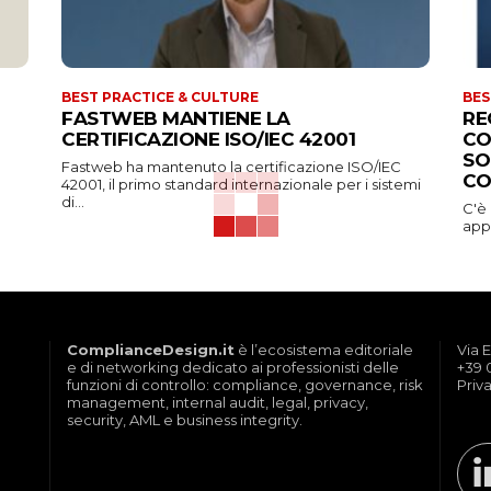
BEST PRACTICE & CULTURE
BES
FASTWEB MANTIENE LA
RE
CERTIFICAZIONE ISO/IEC 42001
CO
SO
Fastweb ha mantenuto la certificazione ISO/IEC
CO
42001, il primo standard internazionale per i sistemi
di...
C'è
appa
ComplianceDesign.it
è l’ecosistema editoriale
Via E
e di networking dedicato ai professionisti delle
+39 
funzioni di controllo: compliance, governance, risk
Priv
management, internal audit, legal, privacy,
security, AML e business integrity.