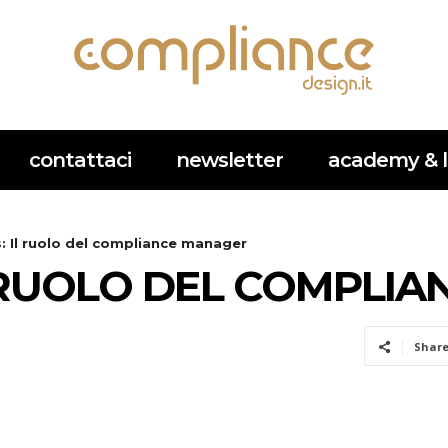
contattaci
newsletter
academy & l
: Il ruolo del compliance manager
L RUOLO DEL COMPLI
Shar