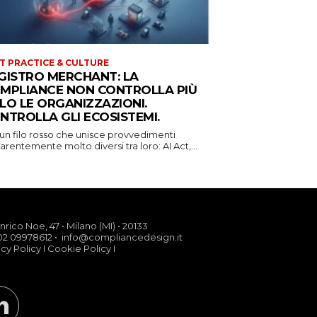
T PRACTICE & CULTURE
GISTRO MERCHANT: LA
MPLIANCE NON CONTROLLA PIÙ
LO LE ORGANIZZAZIONI.
NTROLLA GLI ECOSISTEMI.
 un filo rosso che unisce provvedimenti
rentemente molto diversi tra loro: AI Act,...
nrico Noe, 47 • Milano (MI) • 20133
02 09978612 • info@compliancedesign.it
acy Policy
I
Cookie Policy
I