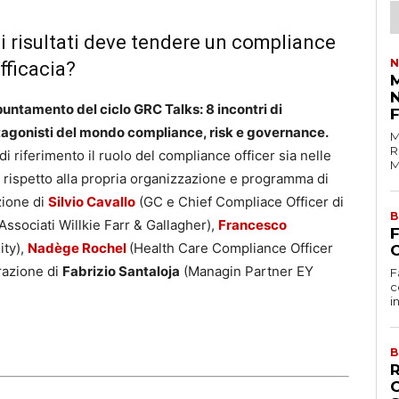
li risultati deve tendere un compliance
N
ficacia?
M
puntamento del ciclo GRC Talks: 8 incontri di
otagonisti del mondo compliance, risk e governance.
M
R
riferimento il ruolo del compliance officer sia nelle
M
a rispetto alla propria organizzazione e programma di
zione di
Silvio Cavallo
(GC e Chief Compliace Officer di
B
Associati Willkie Farr & Gallagher),
Francesco
ity),
Nadège Rochel
(Health Care Compliance Officer
C
razione di
Fabrizio Santaloja
(Managin Partner EY
F
c
i
B