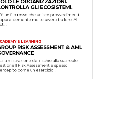
SOLO LE ORGANIZZAZIONI.
CONTROLLA GLI ECOSISTEMI.
'è un filo rosso che unisce provvedimenti
pparentemente molto diversi tra loro: AI
t,...
CADEMY & LEARNING
GROUP RISK ASSESSMENT & AML
GOVERNANCE
alla misurazione del rischio alla sua reale
one Il Risk Assessment è spesso
ercepito come un esercizio...